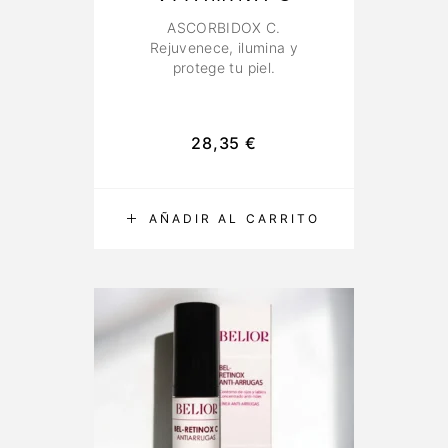
ASCORBIDOX C.
Rejuvenece, ilumina y
protege tu piel.
28,35
€
AÑADIR AL CARRITO