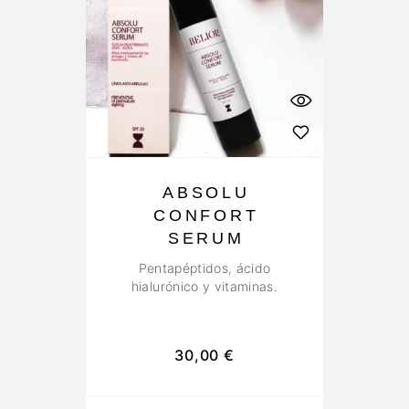
ABSOLU
CONFORT
SERUM
Pentapéptidos, ácido
hialurónico y vitaminas.
30,00
€