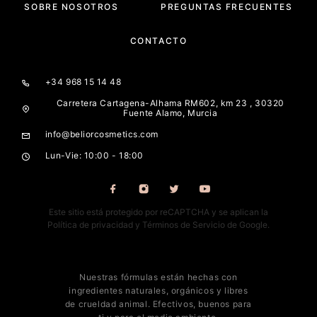
SOBRE NOSOTROS
PREGUNTAS FRECUENTES
CONTACTO
+34 968 15 14 48
Carretera Cartagena-Alhama RM602, km 23 , 30320
Fuente Alamo, Murcia
info@beliorcosmetics.com
Lun-Vie: 10:00 - 18:00
Este sitio está protegido por reCAPTCHA y se aplican la
Política de privacidad
y
Términos de Servicio
de Google.
Nuestras fórmulas están hechas con
ingredientes naturales, orgánicos y libres
de crueldad animal. Efectivos, buenos para