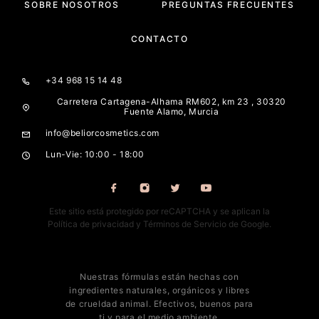
SOBRE NOSOTROS
PREGUNTAS FRECUENTES
CONTACTO
+34 968 15 14 48
Carretera Cartagena-Alhama RM602, km 23 , 30320
Fuente Alamo, Murcia
info@beliorcosmetics.com
Lun-Vie: 10:00 - 18:00
Este sitio está protegido por reCAPTCHA y se aplican la
Política de privacidad
y
Términos de Servicio
de Google.
Nuestras fórmulas están hechas con
ingredientes naturales, orgánicos y libres
de crueldad animal. Efectivos, buenos para
ti y para el medio ambiente.