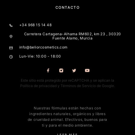
CONTACTO
+34 968 15 14 48
Carretera Cartagena-Alhama RM602, km 23 , 30320
Fuente Alamo, Murcia
info@beliorcosmetics.com
Lun-Vie: 10:00 - 18:00
Este sitio está protegido por reCAPTCHA y se aplican la
Política de privacidad
y
Términos de Servicio
de Google.
Nuestras fórmulas están hechas con
ingredientes naturales, orgánicos y libres
de crueldad animal. Efectivos, buenos para
ti y para el medio ambiente.
LEER MÁS