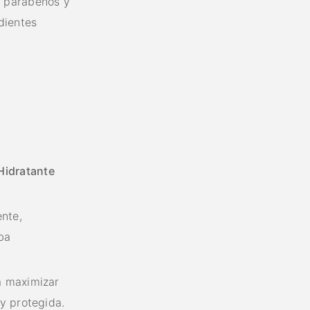
e parabenos y
dientes
Hidratante
nte,
ba
a maximizar
 y protegida.