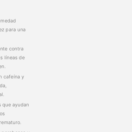
humedad
tez para una
nte contra
s líneas de
en.
n cafeína y
ada,
l.
res que ayudan
los
prematuro.