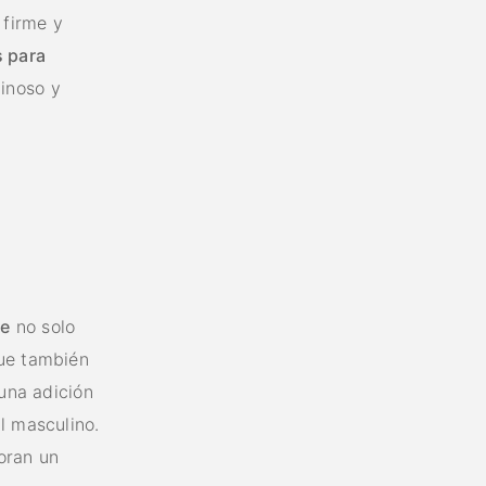
 firme y
s para
inoso y
re
no solo
que también
 una adición
l masculino.
oran un