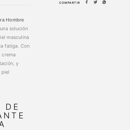
COMPARTIR
ara Hombre
 una solución
iel masculina
a fatiga. Con
a crema
tación, y
 piel
E DE
ANTE
A