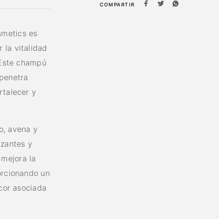
COMPARTIR
smetics es
 la vitalidad
. Este champú
 penetra
rtalecer y
o, avena y
izantes y
mejora la
orcionando un
icor asociada