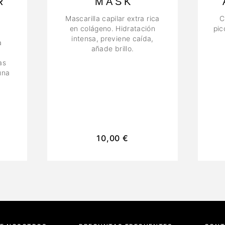
R
MASK
Mascarilla capilar extra rica
C
en colágeno. Hidratación
pic
intensa, previene caída,
a
añade brillo.
as
una
y
10,00
€