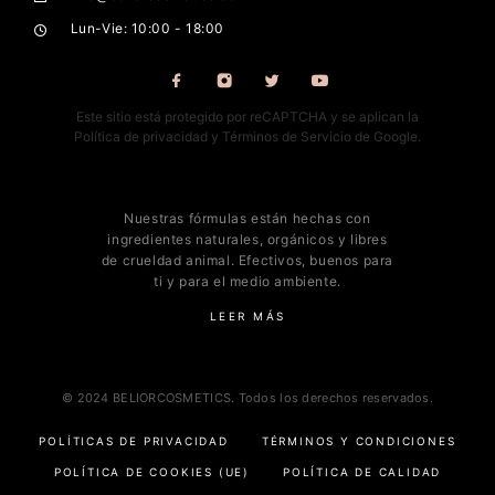
Lun-Vie: 10:00 - 18:00
Este sitio está protegido por reCAPTCHA y se aplican la
Política de privacidad
y
Términos de Servicio
de Google.
Nuestras fórmulas están hechas con
ingredientes naturales, orgánicos y libres
de crueldad animal. Efectivos, buenos para
ti y para el medio ambiente.
LEER MÁS
© 2024 BELIORCOSMETICS. Todos los derechos reservados.
POLÍTICAS DE PRIVACIDAD
TÉRMINOS Y CONDICIONES
POLÍTICA DE COOKIES (UE)
POLÍTICA DE CALIDAD